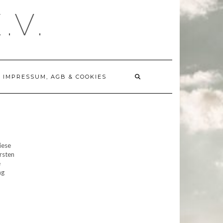
.V.
IMPRESSUM, AGB & COOKIES
iese
rsten
e
ng