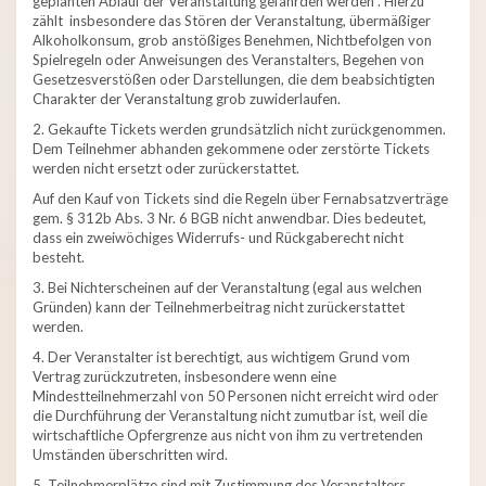
geplanten Ablauf der Veranstaltung gefährden werden . Hierzu
zählt insbesondere das Stören der Veranstaltung, übermäßiger
Alkoholkonsum, grob anstößiges Benehmen, Nichtbefolgen von
Spielregeln oder Anweisungen des Veranstalters, Begehen von
Gesetzesverstößen oder Darstellungen, die dem beabsichtigten
Charakter der Veranstaltung grob zuwiderlaufen.
2. Gekaufte Tickets werden grundsätzlich nicht zurückgenommen.
Dem Teilnehmer abhanden gekommene oder zerstörte Tickets
werden nicht ersetzt oder zurückerstattet.
Auf den Kauf von Tickets sind die Regeln über Fernabsatzverträge
gem. § 312b Abs. 3 Nr. 6 BGB nicht anwendbar. Dies bedeutet,
dass ein zweiwöchiges Widerrufs- und Rückgaberecht nicht
besteht.
3. Bei Nichterscheinen auf der Veranstaltung (egal aus welchen
Gründen) kann der Teilnehmerbeitrag nicht zurückerstattet
werden.
4. Der Veranstalter ist berechtigt, aus wichtigem Grund vom
Vertrag zurückzutreten, insbesondere wenn eine
Mindestteilnehmerzahl von 50 Personen nicht erreicht wird oder
die Durchführung der Veranstaltung nicht zumutbar ist, weil die
wirtschaftliche Opfergrenze aus nicht von ihm zu vertretenden
Umständen überschritten wird.
5. Teilnehmerplätze sind mit Zustimmung des Veranstalters