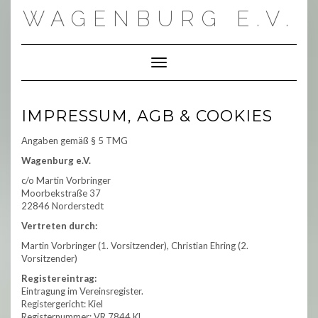
Skip
WAGENBURG E.V.
to
content
Toggle Navigation
IMPRESSUM, AGB & COOKIES
Angaben gemäß § 5 TMG
Wagenburg e.V.
c/o Martin Vorbringer
Moorbekstraße 37
22846 Norderstedt
Vertreten durch:
Martin Vorbringer (1. Vorsitzender), Christian Ehring (2.
Vorsitzender)
Registereintrag:
Eintragung im Vereinsregister.
Registergericht: Kiel
Registernummer: VR 7844 Kl